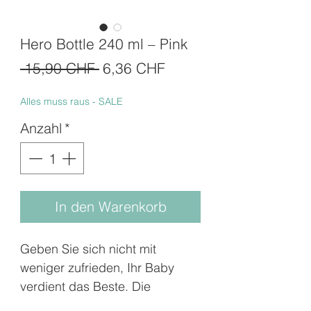
Hero Bottle 240 ml – Pink
Standardpreis
Sale-
 15,90 CHF 
6,36 CHF
Preis
Alles muss raus - SALE
Anzahl
*
In den Warenkorb
Geben Sie sich nicht mit
weniger zufrieden, Ihr Baby
verdient das Beste. Die
preisgekrönten Funktionen und