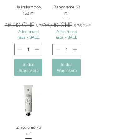
Haarshampoo,
Babycreme 50
150 ml
ml
Standardpreis
16,90 CHF
Sale-Preis
Standardpreis
16,90 CHF
Sale-Preis
6,76 CHF
6,76 CHF
Alles muss
Alles muss
raus - SALE
raus - SALE
In den
In den
Warenkorb
Warenkorb
Zinkcreme 75
ml