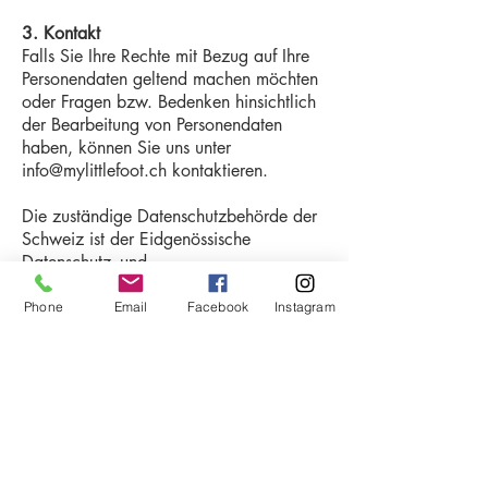
3. Kontakt
Falls Sie Ihre Rechte mit Bezug auf Ihre
Personendaten geltend machen möchten
oder Fragen bzw. Bedenken hinsichtlich
der Bearbeitung von Personendaten
haben, können Sie uns unter
info@mylittlefoot.ch
kontaktieren.
Die zuständige Datenschutzbehörde der
Schweiz ist der Eidgenössische
Datenschutz- und
Öffentlichkeitsbeauftragte.
Phone
Email
Facebook
Instagram
Haben Sie Fragen? Möchten Sie ein Angebot
oder einen Artikel, welcher nicht im Sortiment
ist? Kontaktieren Sie uns via Kontaktformular
oder schreiben Sie uns eine E-Mail
Kontakt