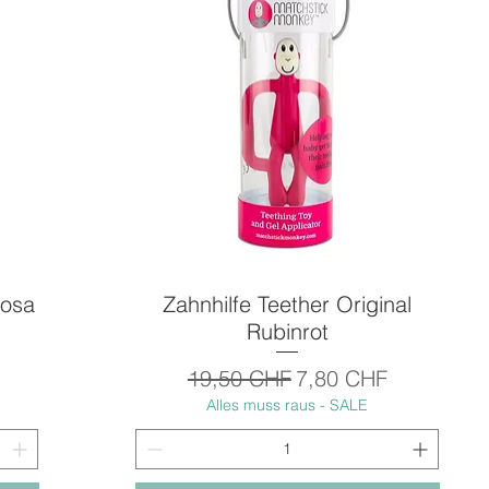
rosa
Zahnhilfe Teether Original
Schnellansicht
Rubinrot
Standardpreis
Sale-Preis
19,50 CHF
7,80 CHF
Alles muss raus - SALE