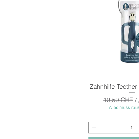
Zahnhilfe Teether 
Schnellans
Standardpre
S
19,50 CHF
7
Alles muss rau