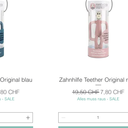
Original blau
icht
Zahnhilfe Teether Original 
Schnellansicht
is
ale-Preis
Standardpreis
Sale-Preis
,80 CHF
19,50 CHF
7,80 CHF
s - SALE
Alles muss raus - SALE