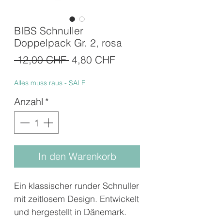
BIBS Schnuller
Doppelpack Gr. 2, rosa
Standardpreis
Sale-
 12,00 CHF 
4,80 CHF
Preis
Alles muss raus - SALE
Anzahl
*
In den Warenkorb
Ein klassischer runder Schnuller
mit zeitlosem Design. Entwickelt
und hergestellt in Dänemark.